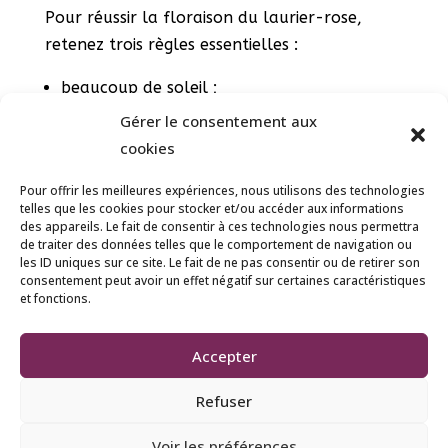
Pour réussir la floraison du laurier-rose,
retenez trois règles essentielles :
beaucoup de soleil ;
des arrosages réguliers ;
Gérer le consentement aux
des apports d’engrais adaptés.
cookies
Avec ces quelques conseils simples, votre
Pour offrir les meilleures expériences, nous utilisons des technologies
telles que les cookies pour stocker et/ou accéder aux informations
laurier-rose pourra offrir une floraison
des appareils. Le fait de consentir à ces technologies nous permettra
généreuse tout l’été et apporter une vraie
de traiter des données telles que le comportement de navigation ou
les ID uniques sur ce site. Le fait de ne pas consentir ou de retirer son
ambiance méditerranéenne à votre extérieur.
consentement peut avoir un effet négatif sur certaines caractéristiques
et fonctions.
Accepter
Refuser
© 2023 France rurale | Tous droits réservés |
Voir les préférences