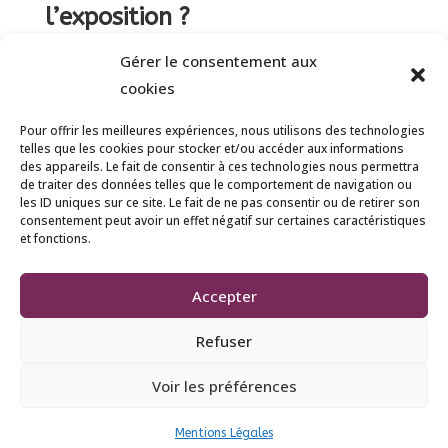
l’exposition ?
Mélanie Quillay
par
|
|
Amathe
,
France Rurale
,
Gérer le consentement aux
Saint-Médard-d’Aunis
,
Thiers
cookies
Aménager les bordures de ses allées avec des
Pour offrir les meilleures expériences, nous utilisons des technologies
telles que les cookies pour stocker et/ou accéder aux informations
vivaces est une excellente solution pour
des appareils. Le fait de consentir à ces technologies nous permettra
structurer le jardin tout en limitant l’entretien.
de traiter des données telles que le comportement de navigation ou
les ID uniques sur ce site. Le fait de ne pas consentir ou de retirer son
Selon que votre allée soit en plein soleil ou à
consentement peut avoir un effet négatif sur certaines caractéristiques
l’ombre, le choix des plantes sera différent.
et fonctions.
Voici les meilleures options pour...
Accepter
« Entrées précédentes
Refuser
© 2023 France rurale | Tous droits réservés |
Voir les préférences
Mentions Légales.
Mentions Légales