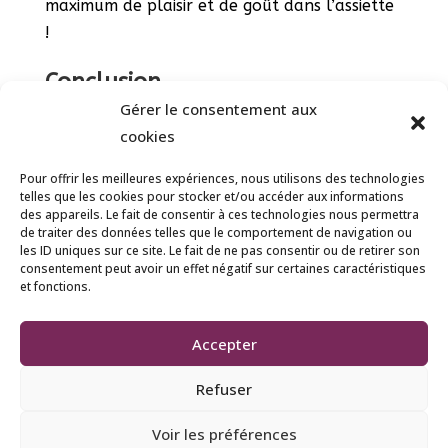
maximum de plaisir et de goût dans l’assiette
!
Conclusion
Gérer le consentement aux
Le carré potager est une manière simple,
cookies
écologique et accessible de cultiver ses
propres légumes. Que vous ayez un petit
Pour offrir les meilleures expériences, nous utilisons des technologies
telles que les cookies pour stocker et/ou accéder aux informations
balcon ou un grand jardin, adoptez-le pour
des appareils. Le fait de consentir à ces technologies nous permettra
savourer le plaisir du jardinage… et de vos
de traiter des données telles que le comportement de navigation ou
les ID uniques sur ce site. Le fait de ne pas consentir ou de retirer son
premières récoltes maison !
consentement peut avoir un effet négatif sur certaines caractéristiques
et fonctions.
Accepter
Refuser
© 2023 France rurale | Tous droits réservés |
Voir les préférences
Mentions Légales.