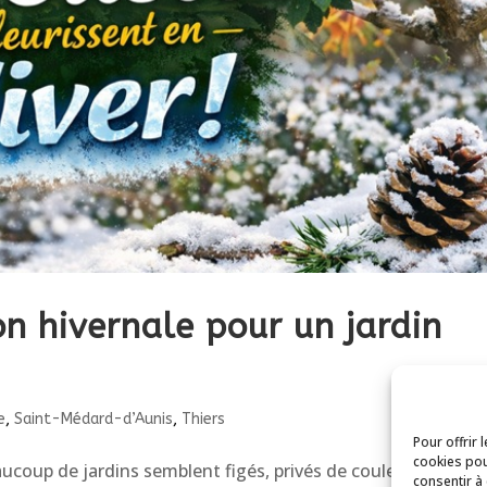
on hivernale pour un jardin
e
,
Saint-Médard-d’Aunis
,
Thiers
Pour offrir 
cookies pou
eaucoup de jardins semblent figés, privés de couleurs et de vi
consentir à