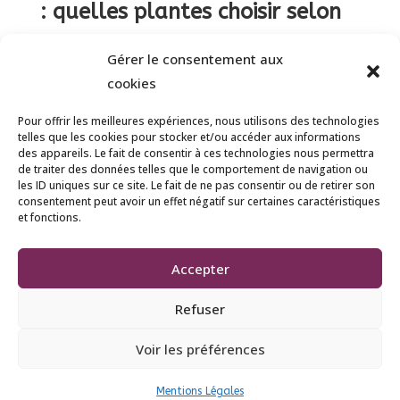
: quelles plantes choisir selon
l’exposition ?
Gérer le consentement aux
Mélanie Quillay
par
|
|
Amathe
,
France Rurale
,
cookies
Saint-Médard-d’Aunis
,
Thiers
Pour offrir les meilleures expériences, nous utilisons des technologies
telles que les cookies pour stocker et/ou accéder aux informations
Aménager les bordures de ses allées avec des
des appareils. Le fait de consentir à ces technologies nous permettra
vivaces est une excellente solution pour
de traiter des données telles que le comportement de navigation ou
les ID uniques sur ce site. Le fait de ne pas consentir ou de retirer son
structurer le jardin tout en limitant l’entretien.
consentement peut avoir un effet négatif sur certaines caractéristiques
Selon que votre allée soit en plein soleil ou à
et fonctions.
l’ombre, le choix des plantes sera différent.
Voici les meilleures options pour...
Accepter
Refuser
© 2023 France rurale | Tous droits réservés |
Voir les préférences
Mentions Légales.
Mentions Légales