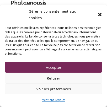
Phalaenopsis
Mélanie Quillay
Gérer le consentement aux
par
|
|
Amathe
,
France Rurale
,
cookies
Saint-Médard-d’Aunis
,
Thiers
Pour offrir les meilleures expériences, nous utilisons des technologies
Votre Phalaenopsis ne produit plus de fleurs ?
telles que les cookies pour stocker et/ou accéder aux informations
Vous voyez seulement des feuilles épaisses et
des appareils. Le fait de consentir à ces technologies nous permettra
de traiter des données telles que le comportement de navigation ou
une tige un peu sèche ? Bonne nouvelle : votre
les ID uniques sur ce site. Le fait de ne pas consentir ou de retirer son
orchidée n’est pas morte. Elle est simplement
consentement peut avoir un effet négatif sur certaines caractéristiques
et fonctions.
en phase de repos. Voici les étapes clés pour
faire refleurir votre orchidée...
Accepter
Refuser
© 2023 France rurale | Tous droits réservés |
Mentions Légales.
Voir les préférences
Mentions Légales