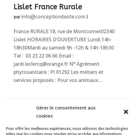
Lislet France Rurale
info@conceptiondesite.com
par
|
France RURALE 18, rue de Montcornet02340
Lislet HORAIRES D’OUVERTURE Lundi 14h-
18h30Mardi au samedi 9h -12h & 14h-18h30
Tel : 03 23 22 06 66 Email :
jardi.leclercq@orange.fr N° Agrément
phytosanitaire : PI 01292 Les métiers et
services proposés : Pour vos animaux...
DUVILLARD Nature Jardin
Gérer le consentement aux
info@conceptiondesite.com
par
|
cookies
DUVILLARD Nature Jardin 760 RUE DE LA
Pour offrir les meilleures expériences, nous utilisons des technologies
telles que les cookies pour stocker et/ou accéder aux informations